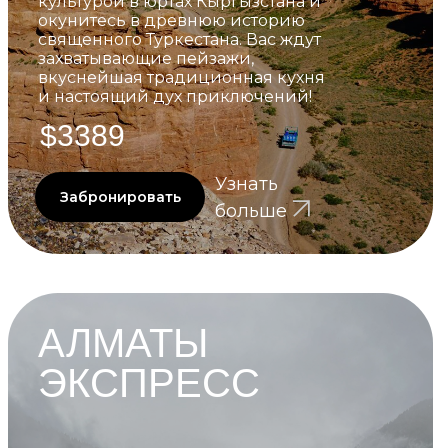
культурой в юртах Кыргызстана и
окунитесь в древнюю историю
священного Туркестана. Вас ждут
захватывающие пейзажи,
вкуснейшая традиционная кухня
и настоящий дух приключений!
$3389
Узнать
Забронировать
больше
АЛМАТЫ
ЭКСПРЕСС