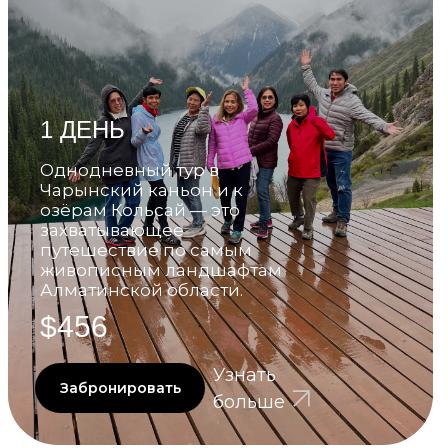
1 ДЕНЬ
Однодневный тур в
Чарынский каньон и к
озёрам Кольсай — это
захватывающее
путешествие по самым
живописным ландшафтам
Алматинской области.
$456
Узнать
Забронировать
больше